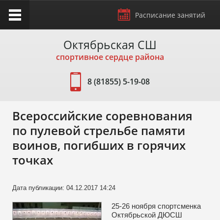
Расписание занятий
Октябрьская СШ
й
спортивное сердце района
ого
 на
8 (81855) 5-19-08
о
Всероссийские соревнования
по пулевой стрельбе памяти
а
воинов, погибших в горячих
й в
точках
й в
Дата публикации: 04.12.2017 14:24
с
25-26 ноября спортсменка
Октябрьской ДЮСШ