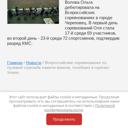
Волова Ольга
дебютировала на
Всероссийских
соревнованиях в городе
Череповец. В первый день
соревнований Оля стала
17-й среди 69 участников,
во второй день - 23-й среди 72 спортсменов, подтвердив
разряд КМС.
Главная
/
Новости
/ Всероссийские соревнования по
пулевой стрельбе памяти воинов, погибших в горячих
точках
Этот сайт использует файлы cookie и метаданные. Продолжая
просматривать его, вы соглашаетесь на использование нами
Copyright © 2016 - 2026
файлов cookie и метаданных в соответствии с
Политикой
Политика конфиденциальности
конфиденциальности
.
Megagroup.ru
Продолжить