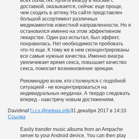
всех областях. Купить виагру в Москве с
доставкой, оказывается, сейчас еще проще,
чем сходить в аптеку. На сайте представлен
большой ассортимент различных
медикаментов известной направленности. Но я
остановился именно на этом эффективном
лекарстве. Один раз испытал, был эффект,
понравилась. Нет необходимости пробовать
что-то еще. К тому же в нем сконцентрированы
все самые нужные качества. Именно виагра
увеличивает время секса, повышает качество
секса, помогает возникновение эрекции.
Рекомендую всем, кто столкнулся с подобной
ситуацией - не концентрироваться на
индивидуальных неудачах. А твердо следовать
вперед - навстречу новым достижениям.
Davidmaf
f.i.r.s.@netgas.info
31 декабря 2017 в 14:10
Cсылка
Easily transfer music albums from an Ampache
server to your Android device. You can then play