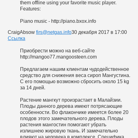
them offline using your favorite music player.
Features:
Piano music - http://piano.bxox.info
CraigAbsow
firs@netgas.info
30 декабря 2017 в 17:00
Cсылка
Приобрести можно на веб-сайте
http://mangoo77.mangoosteen.com
Предлагаем нашим клиентам чудодейственное
средство для снижения веса сироп Мангустина.
С его помощью возможно сбросить около 15 kg
за 14 дней.
Растение мангкут произрастает в Малайзии.
Плоды данного дерева имеют потрясающие
особенности. Во флакончике имеется более 20
плодов этого замечательного дерева. Плоды
растения мангостин помогают убрать
излишнею жировую ткань. И замечательно
влияют на человека в комплексе. Специфика