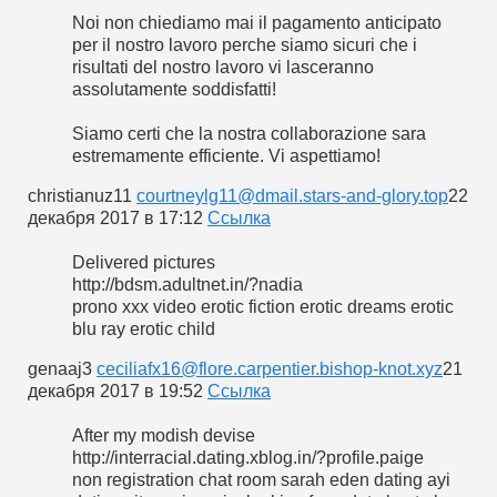
Noi non chiediamo mai il pagamento anticipato
per il nostro lavoro perche siamo sicuri che i
risultati del nostro lavoro vi lasceranno
assolutamente soddisfatti!
Siamo certi che la nostra collaborazione sara
estremamente efficiente. Vi aspettiamo!
christianuz11
courtneylg11@dmail.stars-and-glory.top
22
декабря 2017 в 17:12
Cсылка
Delivered pictures
http://bdsm.adultnet.in/?nadia
prono xxx video erotic fiction erotic dreams erotic
blu ray erotic child
genaaj3
ceciliafx16@flore.carpentier.bishop-knot.xyz
21
декабря 2017 в 19:52
Cсылка
After my modish devise
http://interracial.dating.xblog.in/?profile.paige
non registration chat room sarah eden dating ayi