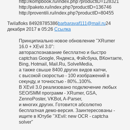
http://kompbook.ru/index.php?productID=128321
http://paketo.ru/index.php?productID=136746
http://proventili.ru/index.php?productID=80455
Twilafloks
84928785386
barbaravaf111@mail.ru
24
декабря 2017 в 05:26
Cсылка
Принципиально новое обновление "XRumer
16.0 + XEvil 3.0":
автораспознавание бесплатно и быстро
captchas Google, Яндекса, Фэйсбука, ВКонтакте,
Bing, Hotmail, Mail.Ru, SolveMedia,
а также свыше 8400 других видов капчи,
с высокой скоростью - 100 изображений в
секунду, и точностью - 80%..100%.
В XEvil 3.0 реализовано подключение любых
SEO/SMM программ - XRumer, GSA,
ZennoPoster, VKBot, A-Parser,
и многих других. Готовится абсолютно
бесплатная демо-версия. Заинтересованы -
ищите в Ютубе "XEvil: new OCR - captcha
solver"